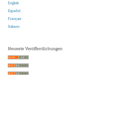
English
Español
Français
Italiano
Neueste Veröffentlichungen
Contact:
idai.publications@dainst.de