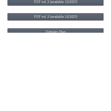
PDF vol. 2 (available 10/2027)
PDF vol. 3 (available 10/2027)
Digitaler Plan
Funddatenbank
Fund DB Schuhnägel
QGIS-Daten
Geoarchäologische Untersuchungen
Legende Synthese (Bd. 2)