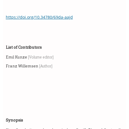
https://doi.org/10.34780/69da-aajd
List of Contributors
Emil Kunze
[Volume editor]
Franz Willemsen
[Author]
Synopsis