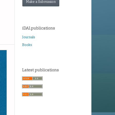
Make a Submission
iDAI.publications
Journals
Books
Latest publications