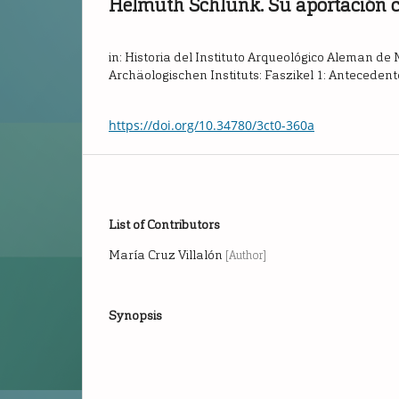
Helmuth Schlunk. Su aportación ci
in: Historia del Instituto Arqueológico Aleman d
Archäologischen Instituts: Faszikel 1: Antecede
https://doi.org/10.34780/3ct0-360a
List of Contributors
María Cruz Villalón
[Author]
Synopsis