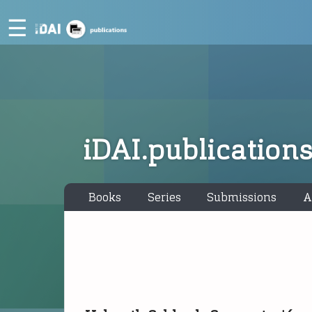
☰
iDAI.publication
Books
Series
Submissions
A