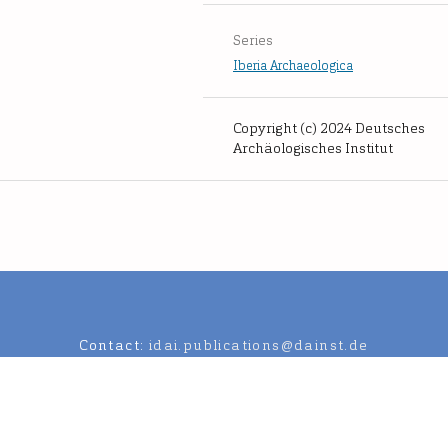
Series
Iberia Archaeologica
Copyright (c) 2024 Deutsches
Archäologisches Institut
Contact:
idai.publications@dainst.de