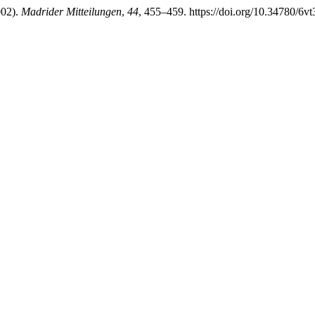
002).
Madrider Mitteilungen
,
44
, 455–459. https://doi.org/10.34780/6v