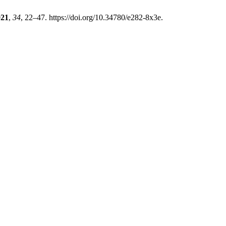
021
,
34
, 22–47. https://doi.org/10.34780/e282-8x3e.