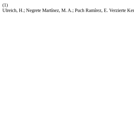
(1)
Ulreich, H.; Negrete Martínez, M. A.; Puch Ramírez, E. Verzierte Ke