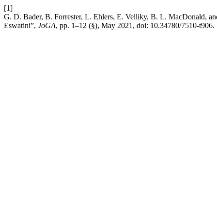
[1]
G. D. Bader, B. Forrester, L. Ehlers, E. Velliky, B. L. MacDonald, an
Eswatini”,
JoGA
, pp. 1–12 (§), May 2021, doi: 10.34780/7510-t906.