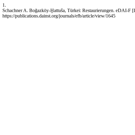
1.
Schachner A. Boğazköy-Ḫattuša, Türkei: Restaurierungen. eDAI-F [In
https://publications.dainst.org/journals/efb/article/view/1645