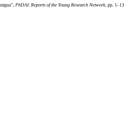
Munigua”,
PhDAI. Reports of the Young Research Network
, pp. 1–13