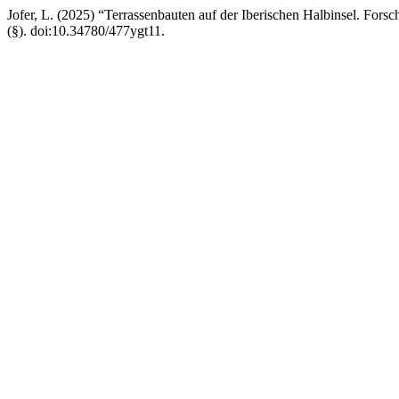
Jofer, L. (2025) “Terrassenbauten auf der Iberischen Halbinsel. For
(§). doi:10.34780/477ygt11.