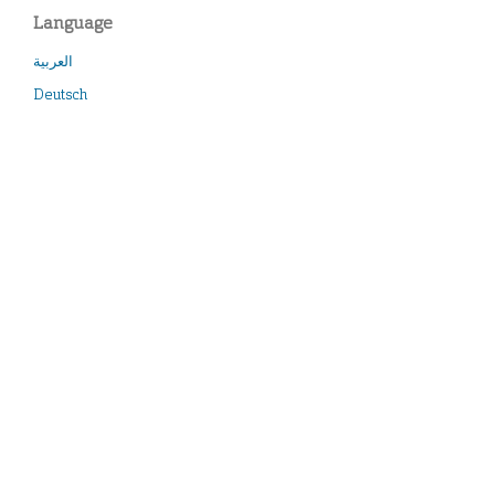
Language
العربية
Deutsch
Modern Greek
English
Español
Français
Italiano
Türkçe
Contact:
idai.publications@dainst.de